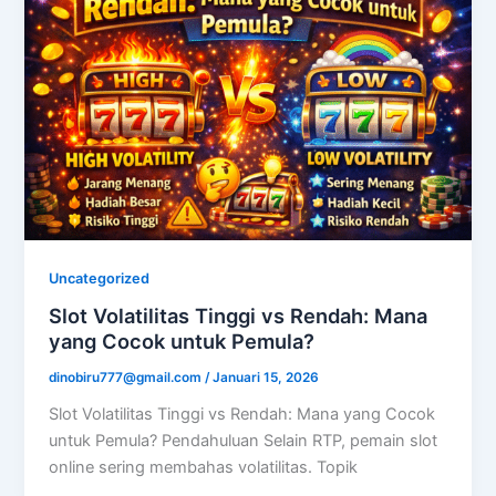
Uncategorized
Slot Volatilitas Tinggi vs Rendah: Mana
yang Cocok untuk Pemula?
dinobiru777@gmail.com
/
Januari 15, 2026
Slot Volatilitas Tinggi vs Rendah: Mana yang Cocok
untuk Pemula? Pendahuluan Selain RTP, pemain slot
online sering membahas volatilitas. Topik