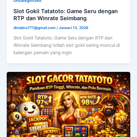
Uncategorized
Slot Gokil Tatatoto: Game Seru dengan
RTP dan Winrate Seimbang
dinobiru777@gmail.com
/
Januari 13, 2026
Slot Gokil Tatatoto: Game Seru dengan RTP dan
Winrate Seimbang Istilah slot gokil sering muncul di
kalangan pemain yang ingin