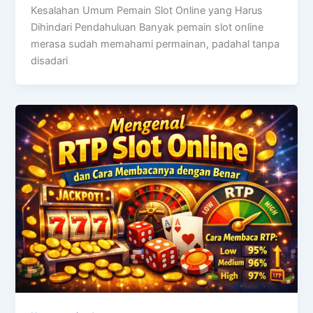
Kesalahan Umum Pemain Slot Online yang Harus
Dihindari Pendahuluan Banyak pemain slot online
merasa sudah memahami permainan, padahal tanpa
disadari