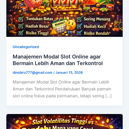
Uncategorized
Manajemen Modal Slot Online agar
Bermain Lebih Aman dan Terkontrol
dinobiru777@gmail.com
/
Januari 15, 2026
Manajemen Modal Slot Online agar Bermain Lebih
Aman dan Terkontrol Pendahuluan Banyak pemain
slot online fokus pada permainan, tetapi sering […]