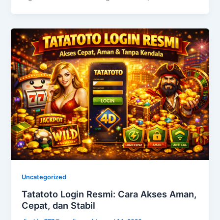
Uncategorized
Tatatoto Login Resmi: Cara Akses Aman,
Cepat, dan Stabil