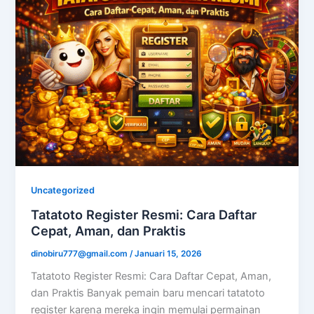
Uncategorized
Tatatoto Register Resmi: Cara Daftar
Cepat, Aman, dan Praktis
dinobiru777@gmail.com
/
Januari 15, 2026
Tatatoto Register Resmi: Cara Daftar Cepat, Aman,
dan Praktis Banyak pemain baru mencari tatatoto
register karena mereka ingin memulai permainan