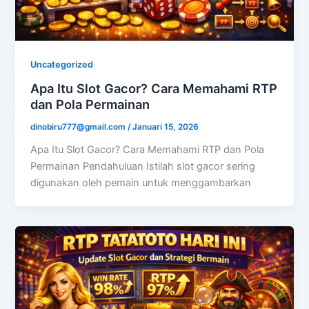
Uncategorized
Apa Itu Slot Gacor? Cara Memahami RTP
dan Pola Permainan
dinobiru777@gmail.com
/
Januari 15, 2026
Apa Itu Slot Gacor? Cara Memahami RTP dan Pola
Permainan Pendahuluan Istilah slot gacor sering
digunakan oleh pemain untuk menggambarkan