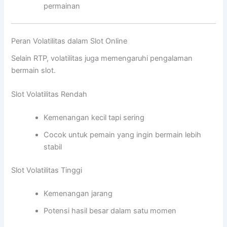
permainan
Peran Volatilitas dalam Slot Online
Selain RTP, volatilitas juga memengaruhi pengalaman
bermain slot.
Slot Volatilitas Rendah
Kemenangan kecil tapi sering
Cocok untuk pemain yang ingin bermain lebih
stabil
Slot Volatilitas Tinggi
Kemenangan jarang
Potensi hasil besar dalam satu momen