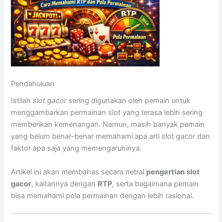
Pendahuluan
Istilah
slot gacor
sering digunakan oleh pemain untuk
menggambarkan permainan slot yang terasa lebih sering
memberikan kemenangan. Namun, masih banyak pemain
yang belum benar-benar memahami apa arti slot gacor dan
faktor apa saja yang memengaruhinya.
Artikel ini akan membahas secara netral
pengertian slot
gacor
, kaitannya dengan
RTP
, serta bagaimana pemain
bisa memahami pola permainan dengan lebih rasional.