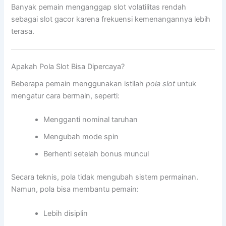
Banyak pemain menganggap slot volatilitas rendah
sebagai slot gacor karena frekuensi kemenangannya lebih
terasa.
Apakah Pola Slot Bisa Dipercaya?
Beberapa pemain menggunakan istilah
pola slot
untuk
mengatur cara bermain, seperti:
Mengganti nominal taruhan
Mengubah mode spin
Berhenti setelah bonus muncul
Secara teknis, pola tidak mengubah sistem permainan.
Namun, pola bisa membantu pemain:
Lebih disiplin