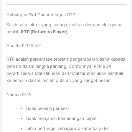
Hubungan Slot Gacor dengan RTP
Salah satu faktor yang sering dikaitkan dengan slot gacor
adalah
RTP (Return to Player)
.
Apa Itu RTP Slot?
RTP adalah persentase teoretis pengembalian dana kepada
pemain dalam jangka panjang. Contohnya, RTP 96%
berarti secara statistik 96% dari total taruhan akan kembali
ke pemain dalam jumlah putaran yang sangat besar.
Namun RTP:
Tidak bekerja per sesi
Tidak menjamin kemenangan cepat
Lebih berfungsi sebagai indikator karakter