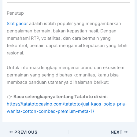
Penutup
Slot gacor
adalah istilah populer yang menggambarkan
pengalaman bermain, bukan kepastian hasil. Dengan
memahami RTP, volatilitas, dan cara bermain yang
terkontrol, pemain dapat mengambil keputusan yang lebih
rasional.
Untuk informasi lengkap mengenai brand dan ekosistem
permainan yang sering dibahas komunitas, kamu bisa
membaca panduan utamanya di halaman berikut:
👉
Baca selengkapnya tentang Tatatoto di sini:
https://tatatotocasino.com/tatatoto/jual-kaos-polos-pria-
wanita-cotton-combed-premium-meta-1/
PREVIOUS
NEXT