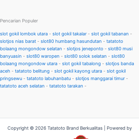
Pencarian Populer
slot gokil lombok utara
-
slot gokil takalar
-
slot gokil tabanan
-
slotjos nias barat
-
slot80 humbang hasundutan
-
tatatoto
bolaang mongondow selatan
-
slotjos jeneponto
-
slot80 musi
banyuasin
-
slot80 waropen
-
slot80 solok selatan
-
slot80
bolaang mongondow utara
-
slot gokil tabalong
-
slotjos banda
aceh
-
tatatoto belitung
-
slot gokil kayong utara
-
slot gokil
pringsewu
-
tatatoto labuhanbatu
-
slotjos manggarai timur
-
tatatoto aceh selatan
-
tatatoto tarakan
-
Copyright © 2026 Tatatoto Brand Berkualitas | Powered by