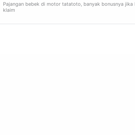
Pajangan bebek di motor tatatoto, banyak bonusnya jika 
klaim