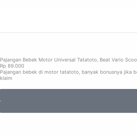
Pajangan Bebek Motor Universal Tatatoto, Beat Vario Sc
Rp 89.000
Pajangan bebek di motor tatatoto, banyak bonusnya jika b
klaim