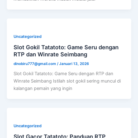
Uncategorized
Slot Gokil Tatatoto: Game Seru dengan
RTP dan Winrate Seimbang
dinobiru777@gmail.com
/
Januari 13, 2026
Slot Gokil Tatatoto: Game Seru dengan RTP dan
Winrate Seimbang Istilah slot gokil sering muncul di
kalangan pemain yang ingin
Uncategorized
Slot Gacor Tatatoto: Panduan RTP