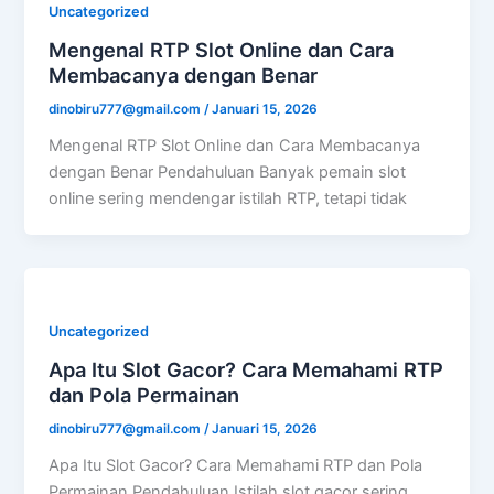
Uncategorized
Mengenal RTP Slot Online dan Cara
Membacanya dengan Benar
dinobiru777@gmail.com
/
Januari 15, 2026
Mengenal RTP Slot Online dan Cara Membacanya
dengan Benar Pendahuluan Banyak pemain slot
online sering mendengar istilah RTP, tetapi tidak
Uncategorized
Apa Itu Slot Gacor? Cara Memahami RTP
dan Pola Permainan
dinobiru777@gmail.com
/
Januari 15, 2026
Apa Itu Slot Gacor? Cara Memahami RTP dan Pola
Permainan Pendahuluan Istilah slot gacor sering