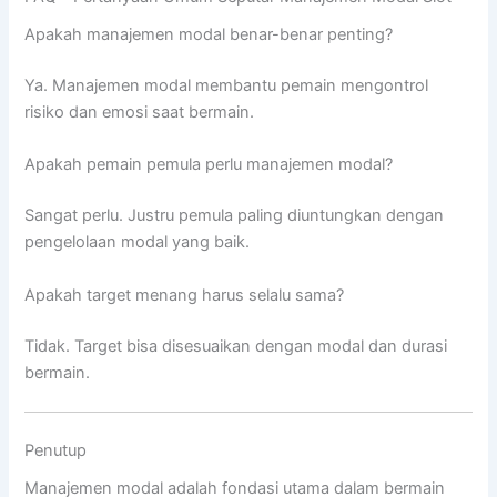
Apakah manajemen modal benar-benar penting?
Ya. Manajemen modal membantu pemain mengontrol
risiko dan emosi saat bermain.
Apakah pemain pemula perlu manajemen modal?
Sangat perlu. Justru pemula paling diuntungkan dengan
pengelolaan modal yang baik.
Apakah target menang harus selalu sama?
Tidak. Target bisa disesuaikan dengan modal dan durasi
bermain.
Penutup
Manajemen modal adalah fondasi utama dalam bermain