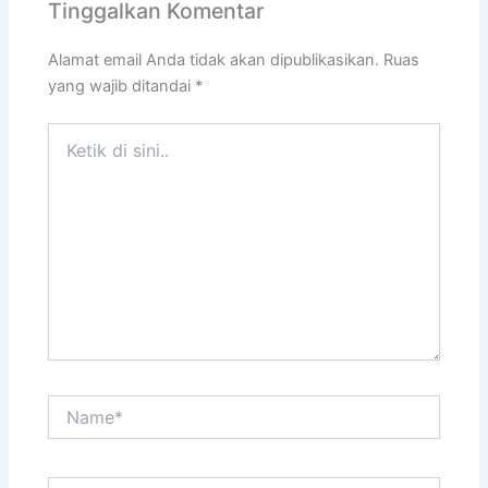
Tinggalkan Komentar
Alamat email Anda tidak akan dipublikasikan.
Ruas
yang wajib ditandai
*
Ketik
di
sini..
Name*
Email*