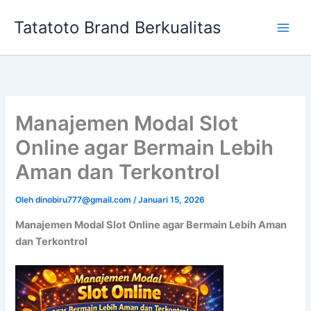
Lewati
Tatatoto Brand Berkualitas
ke
konten
Manajemen Modal Slot
Online agar Bermain Lebih
Aman dan Terkontrol
Oleh
dinobiru777@gmail.com
/
Januari 15, 2026
Manajemen Modal Slot Online agar Bermain Lebih Aman
dan Terkontrol