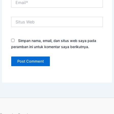
Situs
Web
Simpan nama, email, dan situs web saya pada
peramban ini untuk komentar saya berikutnya.