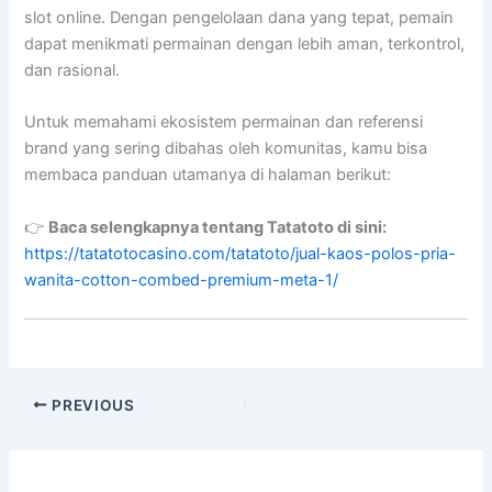
slot online. Dengan pengelolaan dana yang tepat, pemain
dapat menikmati permainan dengan lebih aman, terkontrol,
dan rasional.
Untuk memahami ekosistem permainan dan referensi
brand yang sering dibahas oleh komunitas, kamu bisa
membaca panduan utamanya di halaman berikut:
👉
Baca selengkapnya tentang Tatatoto di sini:
https://tatatotocasino.com/tatatoto/jual-kaos-polos-pria-
wanita-cotton-combed-premium-meta-1/
PREVIOUS