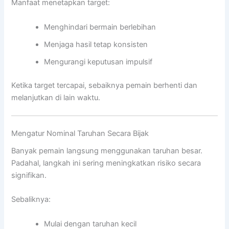
Manfaat menetapkan target:
Menghindari bermain berlebihan
Menjaga hasil tetap konsisten
Mengurangi keputusan impulsif
Ketika target tercapai, sebaiknya pemain berhenti dan
melanjutkan di lain waktu.
Mengatur Nominal Taruhan Secara Bijak
Banyak pemain langsung menggunakan taruhan besar.
Padahal, langkah ini sering meningkatkan risiko secara
signifikan.
Sebaliknya:
Mulai dengan taruhan kecil