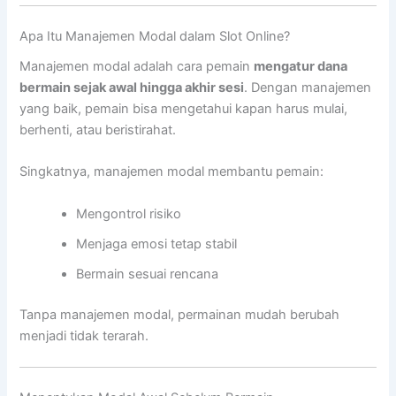
Apa Itu Manajemen Modal dalam Slot Online?
Manajemen modal adalah cara pemain
mengatur dana
bermain sejak awal hingga akhir sesi
. Dengan manajemen
yang baik, pemain bisa mengetahui kapan harus mulai,
berhenti, atau beristirahat.
Singkatnya, manajemen modal membantu pemain:
Mengontrol risiko
Menjaga emosi tetap stabil
Bermain sesuai rencana
Tanpa manajemen modal, permainan mudah berubah
menjadi tidak terarah.