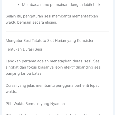
Membaca ritme permainan dengan lebih baik
Selain itu, pengaturan sesi membantu memanfaatkan
waktu bermain secara efisien.
Mengatur Sesi Tatatoto Slot Harian yang Konsisten
Tentukan Durasi Sesi
Langkah pertama adalah menetapkan durasi sesi. Sesi
singkat dan fokus biasanya lebih efektif dibanding sesi
panjang tanpa batas.
Durasi yang jelas membantu pengguna berhenti tepat
waktu.
Pilih Waktu Bermain yang Nyaman