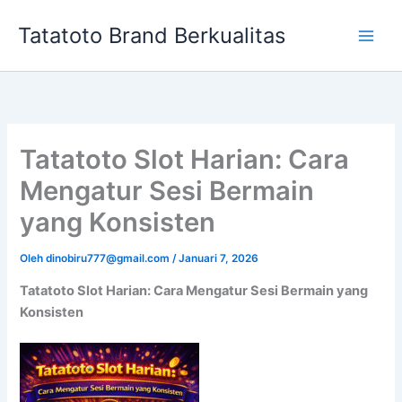
Lewati
Tatatoto Brand Berkualitas
ke
konten
Tatatoto Slot Harian: Cara
Mengatur Sesi Bermain
yang Konsisten
Oleh
dinobiru777@gmail.com
/
Januari 7, 2026
Tatatoto Slot Harian: Cara Mengatur Sesi Bermain yang
Konsisten