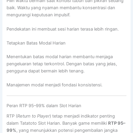
Pilih waktu bermain saat kondisi tubuh dan pikiran sedang
baik. Waktu yang nyaman membantu konsentrasi dan
mengurangi keputusan impulsif.
Pendekatan ini membuat sesi harian terasa lebih ringan.
Tetapkan Batas Modal Harian
Menentukan batas modal harian membantu menjaga
pengeluaran tetap terkontrol. Dengan batas yang jelas,
pengguna dapat bermain lebih tenang.
Manajemen modal menjadi fondasi konsistensi.
Peran RTP 95–99% dalam Slot Harian
RTP (
Return to Player
) tetap menjadi indikator penting
dalam Tatatoto Slot Harian. Banyak game memiliki
RTP 95–
99%
, yang menunjukkan potensi pengembalian jangka