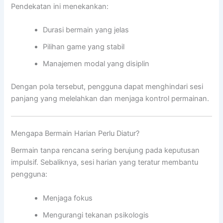
Pendekatan ini menekankan:
Durasi bermain yang jelas
Pilihan game yang stabil
Manajemen modal yang disiplin
Dengan pola tersebut, pengguna dapat menghindari sesi
panjang yang melelahkan dan menjaga kontrol permainan.
Mengapa Bermain Harian Perlu Diatur?
Bermain tanpa rencana sering berujung pada keputusan
impulsif. Sebaliknya, sesi harian yang teratur membantu
pengguna:
Menjaga fokus
Mengurangi tekanan psikologis