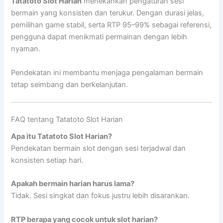
Tatatoto Slot Harian
menekankan pengaturan sesi
bermain yang konsisten dan terukur. Dengan durasi jelas,
pemilihan game stabil, serta RTP 95–99% sebagai referensi,
pengguna dapat menikmati permainan dengan lebih
nyaman.
Pendekatan ini membantu menjaga pengalaman bermain
tetap seimbang dan berkelanjutan.
FAQ tentang Tatatoto Slot Harian
Apa itu Tatatoto Slot Harian?
Pendekatan bermain slot dengan sesi terjadwal dan
konsisten setiap hari.
Apakah bermain harian harus lama?
Tidak. Sesi singkat dan fokus justru lebih disarankan.
RTP berapa yang cocok untuk slot harian?