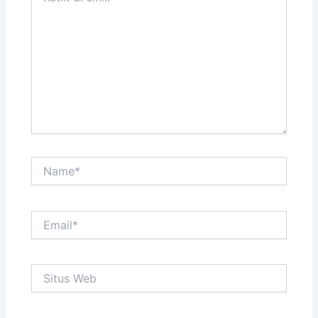
sini..
Name*
Email*
Situs
Web