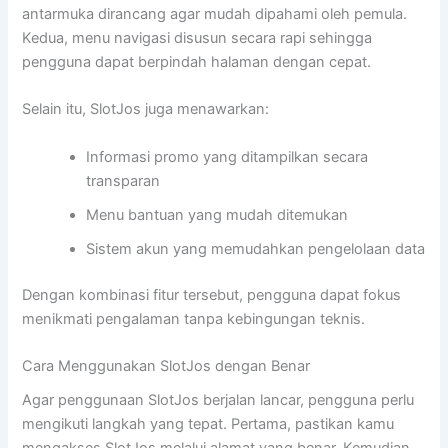
antarmuka dirancang agar mudah dipahami oleh pemula.
Kedua, menu navigasi disusun secara rapi sehingga
pengguna dapat berpindah halaman dengan cepat.
Selain itu, SlotJos juga menawarkan:
Informasi promo yang ditampilkan secara
transparan
Menu bantuan yang mudah ditemukan
Sistem akun yang memudahkan pengelolaan data
Dengan kombinasi fitur tersebut, pengguna dapat fokus
menikmati pengalaman tanpa kebingungan teknis.
Cara Menggunakan SlotJos dengan Benar
Agar penggunaan SlotJos berjalan lancar, pengguna perlu
mengikuti langkah yang tepat. Pertama, pastikan kamu