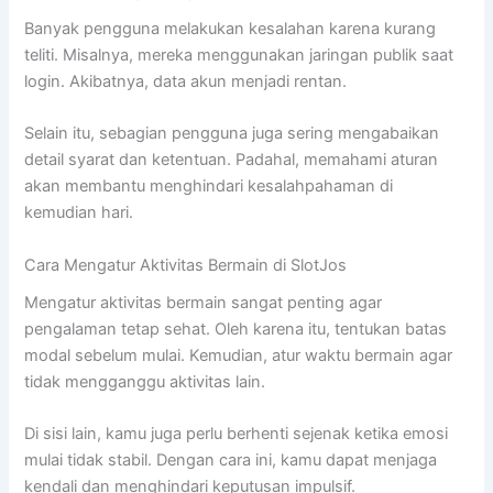
Banyak pengguna melakukan kesalahan karena kurang
teliti. Misalnya, mereka menggunakan jaringan publik saat
login. Akibatnya, data akun menjadi rentan.
Selain itu, sebagian pengguna juga sering mengabaikan
detail syarat dan ketentuan. Padahal, memahami aturan
akan membantu menghindari kesalahpahaman di
kemudian hari.
Cara Mengatur Aktivitas Bermain di SlotJos
Mengatur aktivitas bermain sangat penting agar
pengalaman tetap sehat. Oleh karena itu, tentukan batas
modal sebelum mulai. Kemudian, atur waktu bermain agar
tidak mengganggu aktivitas lain.
Di sisi lain, kamu juga perlu berhenti sejenak ketika emosi
mulai tidak stabil. Dengan cara ini, kamu dapat menjaga
kendali dan menghindari keputusan impulsif.