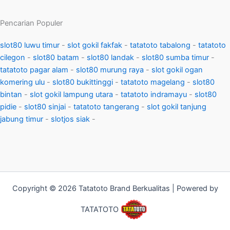
Pencarian Populer
slot80 luwu timur
-
slot gokil fakfak
-
tatatoto tabalong
-
tatatoto
cilegon
-
slot80 batam
-
slot80 landak
-
slot80 sumba timur
-
tatatoto pagar alam
-
slot80 murung raya
-
slot gokil ogan
komering ulu
-
slot80 bukittinggi
-
tatatoto magelang
-
slot80
bintan
-
slot gokil lampung utara
-
tatatoto indramayu
-
slot80
pidie
-
slot80 sinjai
-
tatatoto tangerang
-
slot gokil tanjung
jabung timur
-
slotjos siak
-
Copyright © 2026 Tatatoto Brand Berkualitas | Powered by
TATATOTO