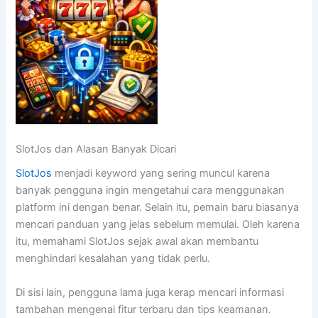
SlotJos dan Alasan Banyak Dicari
SlotJos
menjadi keyword yang sering muncul karena
banyak pengguna ingin mengetahui cara menggunakan
platform ini dengan benar. Selain itu, pemain baru biasanya
mencari panduan yang jelas sebelum memulai. Oleh karena
itu, memahami SlotJos sejak awal akan membantu
menghindari kesalahan yang tidak perlu.
Di sisi lain, pengguna lama juga kerap mencari informasi
tambahan mengenai fitur terbaru dan tips keamanan.