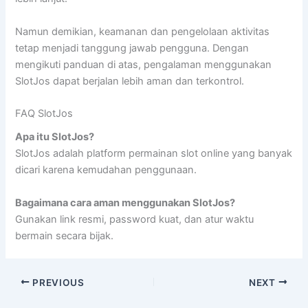
Namun demikian, keamanan dan pengelolaan aktivitas
tetap menjadi tanggung jawab pengguna. Dengan
mengikuti panduan di atas, pengalaman menggunakan
SlotJos dapat berjalan lebih aman dan terkontrol.
FAQ SlotJos
Apa itu SlotJos?
SlotJos adalah platform permainan slot online yang banyak
dicari karena kemudahan penggunaan.
Bagaimana cara aman menggunakan SlotJos?
Gunakan link resmi, password kuat, dan atur waktu
bermain secara bijak.
PREVIOUS
NEXT