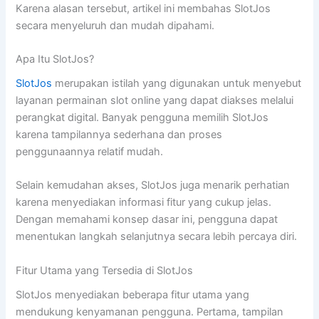
Karena alasan tersebut, artikel ini membahas SlotJos
secara menyeluruh dan mudah dipahami.
Apa Itu SlotJos?
SlotJos
merupakan istilah yang digunakan untuk menyebut
layanan permainan slot online yang dapat diakses melalui
perangkat digital. Banyak pengguna memilih SlotJos
karena tampilannya sederhana dan proses
penggunaannya relatif mudah.
Selain kemudahan akses, SlotJos juga menarik perhatian
karena menyediakan informasi fitur yang cukup jelas.
Dengan memahami konsep dasar ini, pengguna dapat
menentukan langkah selanjutnya secara lebih percaya diri.
Fitur Utama yang Tersedia di SlotJos
SlotJos menyediakan beberapa fitur utama yang
mendukung kenyamanan pengguna. Pertama, tampilan