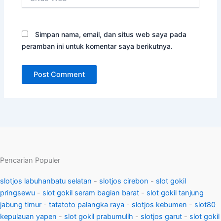
Web
Simpan nama, email, dan situs web saya pada
peramban ini untuk komentar saya berikutnya.
Pencarian Populer
slotjos labuhanbatu selatan
-
slotjos cirebon
-
slot gokil
pringsewu
-
slot gokil seram bagian barat
-
slot gokil tanjung
jabung timur
-
tatatoto palangka raya
-
slotjos kebumen
-
slot80
kepulauan yapen
-
slot gokil prabumulih
-
slotjos garut
-
slot gokil